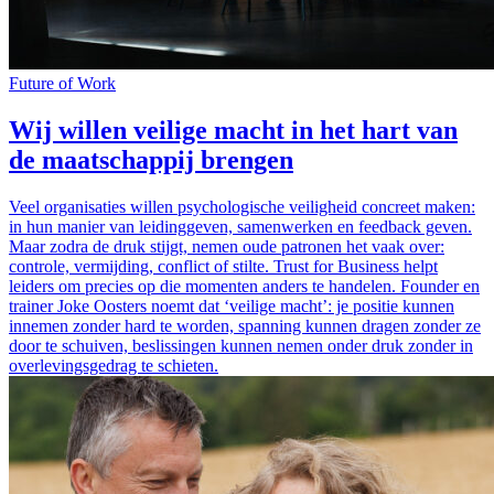
Future of Work
Wij willen veilige macht in het hart van
de maatschappij brengen
Veel organisaties willen psychologische veiligheid concreet maken:
in hun manier van leidinggeven, samenwerken en feedback geven.
Maar zodra de druk stijgt, nemen oude patronen het vaak over:
controle, vermijding, conflict of stilte. Trust for Business helpt
leiders om precies op die momenten anders te handelen. Founder en
trainer Joke Oosters noemt dat ‘veilige macht’: je positie kunnen
innemen zonder hard te worden, spanning kunnen dragen zonder ze
door te schuiven, beslissingen kunnen nemen onder druk zonder in
overlevingsgedrag te schieten.