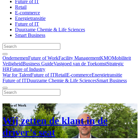
Future of IT
Retail
E-commerce
Energietransitie
Future of IT
Duurzame Chemie & Life Sciences
Smart Business
Ondernemen
Future of Work
Facility Management
KMO
Mobiliteit
Veiligheid
Business Guide
Vastgoed van de Toekomst
Strategic
HR
Future of Industry
War for Talent
Future of IT
Retail
E-commerce
Energietransitie
Future of IT
Duurzame Chemie & Life Sciences
Smart Business
Future of Work
Wij zetten de klant in de
driver’s seat