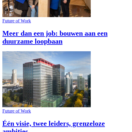
Future of Work
Meer dan een job: bouwen aan een
duurzame loopbaan
Future of Work
Één visie, twee leiders, grenzeloze
ambities