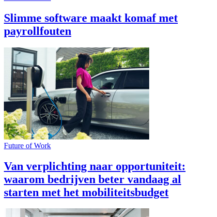
Slimme software maakt komaf met
payrollfouten
Future of Work
Van verplichting naar opportuniteit:
waarom bedrijven beter vandaag al
starten met het mobiliteitsbudget