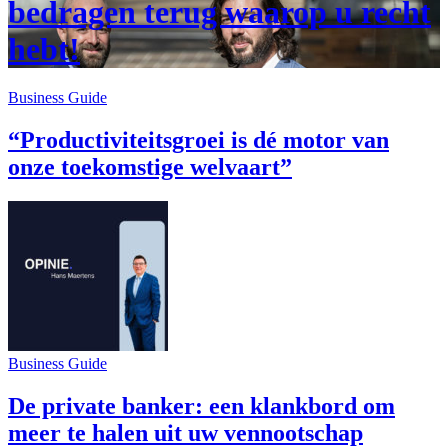
bedragen terug waarop u recht
hebt!
Business Guide
“Productiviteitsgroei is dé motor van
onze toekomstige welvaart”
Business Guide
De private banker: een klankbord om
meer te halen uit uw vennootschap