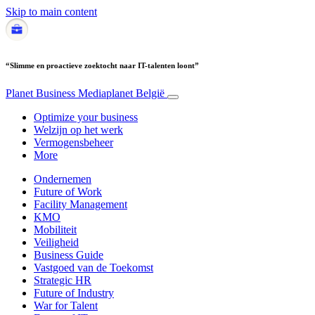
Skip to main content
“Slimme en proactieve zoektocht naar IT-talenten loont”
Planet Business
Mediaplanet België
Optimize your business
Welzijn op het werk
Vermogensbeheer
More
Ondernemen
Future of Work
Facility Management
KMO
Mobiliteit
Veiligheid
Business Guide
Vastgoed van de Toekomst
Strategic HR
Future of Industry
War for Talent