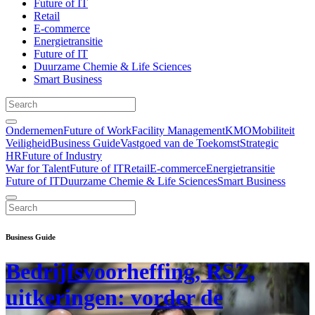
Future of IT
Retail
E-commerce
Energietransitie
Future of IT
Duurzame Chemie & Life Sciences
Smart Business
Ondernemen
Future of Work
Facility Management
KMO
Mobiliteit
Veiligheid
Business Guide
Vastgoed van de Toekomst
Strategic
HR
Future of Industry
War for Talent
Future of IT
Retail
E-commerce
Energietransitie
Future of IT
Duurzame Chemie & Life Sciences
Smart Business
Business Guide
Bedrijfsvoorheffing, RSZ,
uitkeringen: vorder de