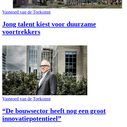
Vastgoed van de Toekomst
Jong talent kiest voor duurzame
voortrekkers
Vastgoed van de Toekomst
“De bouwsector heeft nog een groot
innovatiepotentieel”