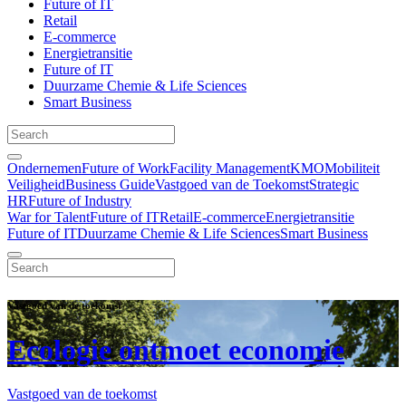
Future of IT
Retail
E-commerce
Energietransitie
Future of IT
Duurzame Chemie & Life Sciences
Smart Business
Ondernemen
Future of Work
Facility Management
KMO
Mobiliteit
Veiligheid
Business Guide
Vastgoed van de Toekomst
Strategic
HR
Future of Industry
War for Talent
Future of IT
Retail
E-commerce
Energietransitie
Future of IT
Duurzame Chemie & Life Sciences
Smart Business
Vastgoed van de toekomst
Ecologie ontmoet economie
Vastgoed van de toekomst