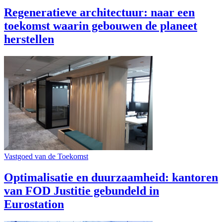
Regeneratieve architectuur: naar een
toekomst waarin gebouwen de planeet
herstellen
Vastgoed van de Toekomst
Optimalisatie en duurzaamheid: kantoren
van FOD Justitie gebundeld in
Eurostation