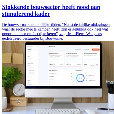
Stokkende bouwsector heeft nood aan
stimulerend kader
De bouwsector kent moeilijke tijden. “Naast de talrijke uitdagingen
waar de sector mee te kampen heeft, zijn er gelukkig ook heel wat
opportuniteiten om het tij te keren”, zegt Jean-Pierre Waeytens,
gedelegeerd bestuurder bij Bouwunie.