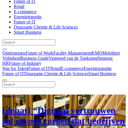
Future of IT
Retail
E-commerce
Energietransitie
Future of IT
Duurzame Chemie & Life Sciences
Smart Business
Ondernemen
Future of Work
Facility Management
KMO
Mobiliteit
Veiligheid
Business Guide
Vastgoed van de Toekomst
Strategic
HR
Future of Industry
War for Talent
Future of IT
Retail
E-commerce
Energietransitie
Future of IT
Duurzame Chemie & Life Sciences
Smart Business
Future of IT
[debat] “Digitaal vertrouwen
zal ervoor zorgen dat bedrijven