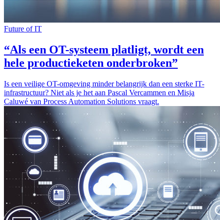
Future of IT
“Als een OT-systeem platligt, wordt een
hele productieketen onderbroken”
Is een veilige OT-omgeving minder belangrijk dan een sterke IT-
infrastructuur? Niet als je het aan Pascal Vercammen en Misja
Caluwé van Process Automation Solutions vraagt.