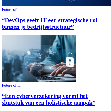
Future of IT
“DevOps geeft IT een strategische rol
binnen je bedrijfsstructuur”
Future of IT
“Een cyberverzekering vormt het
sluitstuk van een holistische aanpak”