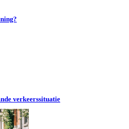
ening?
ande verkeerssituatie