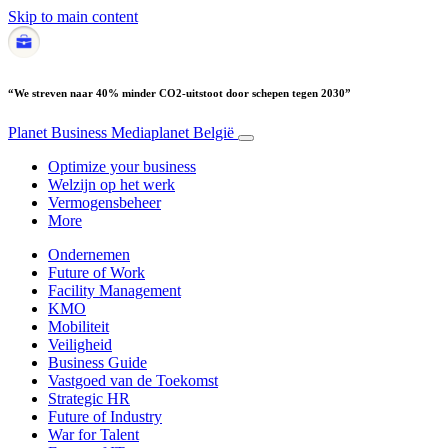
Skip to main content
“We streven naar 40% minder CO2-uitstoot door schepen tegen 2030”
Planet Business
Mediaplanet België
Optimize your business
Welzijn op het werk
Vermogensbeheer
More
Ondernemen
Future of Work
Facility Management
KMO
Mobiliteit
Veiligheid
Business Guide
Vastgoed van de Toekomst
Strategic HR
Future of Industry
War for Talent