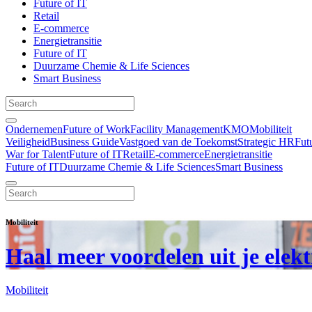
Future of IT
Retail
E-commerce
Energietransitie
Future of IT
Duurzame Chemie & Life Sciences
Smart Business
Ondernemen
Future of Work
Facility Management
KMO
Mobiliteit
Veiligheid
Business Guide
Vastgoed van de Toekomst
Strategic HR
Fut
War for Talent
Future of IT
Retail
E-commerce
Energietransitie
Future of IT
Duurzame Chemie & Life Sciences
Smart Business
Mobiliteit
Haal meer voordelen uit je elek
Mobiliteit