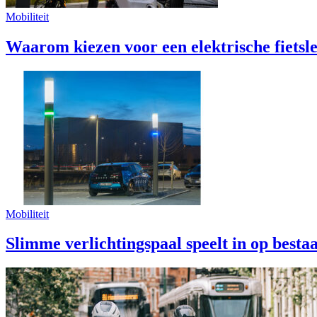
Mobiliteit
Waarom kiezen voor een elektrische fietsl
Mobiliteit
Slimme verlichtingspaal speelt in op besta