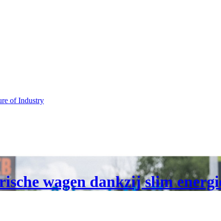
ure of Industry
trische wagen dankzij slim energ