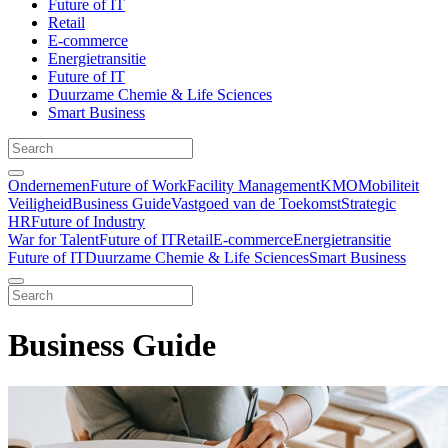
Future of IT
Retail
E-commerce
Energietransitie
Future of IT
Duurzame Chemie & Life Sciences
Smart Business
Ondernemen
Future of Work
Facility Management
KMO
Mobiliteit
Veiligheid
Business Guide
Vastgoed van de Toekomst
Strategic
HR
Future of Industry
War for Talent
Future of IT
Retail
E-commerce
Energietransitie
Future of IT
Duurzame Chemie & Life Sciences
Smart Business
Business Guide