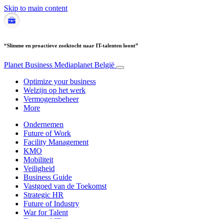
Skip to main content
“Slimme en proactieve zoektocht naar IT-talenten loont”
Planet Business
Mediaplanet België
Optimize your business
Welzijn op het werk
Vermogensbeheer
More
Ondernemen
Future of Work
Facility Management
KMO
Mobiliteit
Veiligheid
Business Guide
Vastgoed van de Toekomst
Strategic HR
Future of Industry
War for Talent