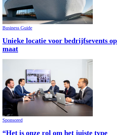
Business Guide
Unieke locatie voor bedrijfsevents op
maat
Sponsored
“Het is onze rol om het juiste type