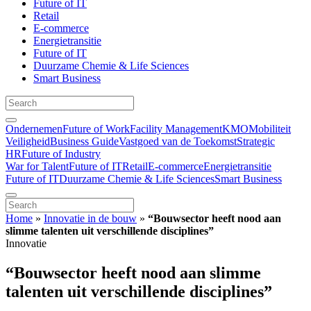
Future of IT
Retail
E-commerce
Energietransitie
Future of IT
Duurzame Chemie & Life Sciences
Smart Business
Ondernemen
Future of Work
Facility Management
KMO
Mobiliteit
Veiligheid
Business Guide
Vastgoed van de Toekomst
Strategic
HR
Future of Industry
War for Talent
Future of IT
Retail
E-commerce
Energietransitie
Future of IT
Duurzame Chemie & Life Sciences
Smart Business
Home
»
Innovatie in de bouw
»
“Bouwsector heeft nood aan
slimme talenten uit verschillende disciplines”
Innovatie
“Bouwsector heeft nood aan slimme
talenten uit verschillende disciplines”