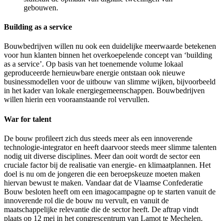
gebouwen.
Building as a service
Bouwbedrijven willen nu ook een duidelijke meerwaarde betekenen
voor hun klanten binnen het overkoepelende concept van ‘building
as a service’. Op basis van het toenemende volume lokaal
geproduceerde hernieuwbare energie ontstaan ook nieuwe
businessmodellen voor de uitbouw van slimme wijken, bijvoorbeeld
in het kader van lokale energiegemeenschappen. Bouwbedrijven
willen hierin een vooraanstaande rol vervullen.
War for talent
De bouw profileert zich dus steeds meer als een innoverende
technologie-integrator en heeft daarvoor steeds meer slimme talenten
nodig uit diverse disciplines. Meer dan ooit wordt de sector een
cruciale factor bij de realisatie van energie- en klimaatplannen. Het
doel is nu om de jongeren die een beroepskeuze moeten maken
hiervan bewust te maken. Vandaar dat de Vlaamse Confederatie
Bouw besloten heeft om een imagocampagne op te starten vanuit de
innoverende rol die de bouw nu vervult, en vanuit de
maatschappelijke relevantie die de sector heeft. De aftrap vindt
plaats op 12 mei in het congrescentrum van Lamot te Mechelen.