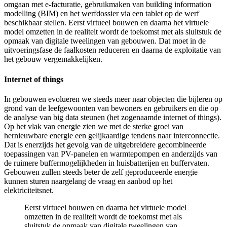
omgaan met e-facturatie, gebruikmaken van building information
modelling (BIM) en het werfdossier via een tablet op de werf
beschikbaar stellen. Eerst virtueel bouwen en daarna het virtuele
model omzetten in de realiteit wordt de toekomst met als sluitstuk de
opmaak van digitale tweelingen van gebouwen. Dat moet in de
uitvoeringsfase de faalkosten reduceren en daarna de exploitatie van
het gebouw vergemakkelijken.
Internet of things
In gebouwen evolueren we steeds meer naar objecten die bijleren op
grond van de leefgewoonten van bewoners en gebruikers en die op
de analyse van big data steunen (het zogenaamde internet of things).
Op het vlak van energie zien we met de sterke groei van
hernieuwbare energie een gelijkaardige tendens naar interconnectie.
Dat is enerzijds het gevolg van de uitgebreidere gecombineerde
toepassingen van PV-panelen en warmtepompen en anderzijds van
de ruimere buffermogelijkheden in huisbatterijen en buffervaten.
Gebouwen zullen steeds beter de zelf geproduceerde energie
kunnen sturen naargelang de vraag en aanbod op het
elektriciteitsnet.
Eerst virtueel bouwen en daarna het virtuele model
omzetten in de realiteit wordt de toekomst met als
sluitstuk de opmaak van digitale tweelingen van