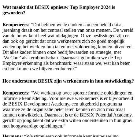
Wat maakt dat BESIX opnieuw
Top Employer 2024 is
geworden?
Kempeneers:
“Dat hebben we te danken aan een beleid dat al
jarenlang draait om het centraal stellen van onze mensen. De wereld
van de bouw kent heel wat uitdagingen. Onze beslissingen zijn er
dan ook op gericht dat onze werknemers zich zo goed mogelijk
voelen op het werk en hun taken met voldoening kunnen uitvoeren.
Dit alles kadert binnen onze bedrijfswaarden en strategie, met
‘WeCare’ als kernboodschap. Daarnaast gebruiken we de Top
Employer-erkenning als benchmark: waar staan we, wat kan beter,
en hoe kunnen we blijven evolueren?”
Hoe ondersteunt BESIX zijn werknemers in hun ontwikkeling?
Kempeneers:
“We werken op twee sporen: formele opleidingen en
informele kennisdeling. Voor nieuwe werknemers is er bijvoorbeeld
de BESIX Development Academy, een uitgebreid programma
waarmee ze de organisatie beter leren kennen en zich maximaal
kunnen ontwikkelen. Daarnaast is er de BESIX Potential Academy,
gericht op jong talent dat we extra willen ondersteunen in hun groei
met hoogwaardige opleidingen.”
Hermans:
“We stimuleren ook informele kennisuitwisseling.