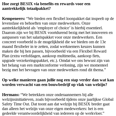
Hoe zorgt BESIX via benefits en rewards voor een
aantrekkelijk totaalpakket?
Kempeneers:
“We bieden een flexibel loonpakket dat inspeelt op de
levensfase en behoeften van onze medewerkers. Onze
aantrekkelijkheid als ‘employer of choice’ is hierbij essentieel.
Daarom zijn we bij BESIX voortdurend bezig met het innoveren en
aanpassen van het salarispakket voor onze medewerkers. Een
concreet voorbeeld is de mogelijkheid die we bieden om de 13e
maand flexibeler in te zetten, zodat werknemers keuzes kunnen
maken die bij hen passen, bijvoorbeeld via een Flexibel Reward
Plan (extra verlofdagen, aankoop multimedia, aankoop fiets,
upgrade verzekeringspakket, etc.). Omdat we ons bewust zijn van
het belang van een marktconforme verloning, zijn we momenteel
bezig met het bevragen van onze medewerkers rond dit thema.”
Op welke manieren gaan jullie nog een stap verder dan wat kan
worden verwacht van een bouwbedrijf op vlak van welzijn?
Hermans:
“We betrekken onze onderaannemers bij alle
welzijnsinitiatieven, zoals bijvoorbeeld tijdens onze jaarlijkse Global
Safety Time Out. Dat toont aan dat welzijn bij BESIX breder gaat
dan alleen het welzijn van onze eigen medewerkers: het is een
gedeelde verantwoordelijkheid van iedereen op de werkvloer.”