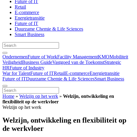
Future of IT
Retail
E-commerce
Energietransitie
Future of IT
Duurzame Chemie & Life Sciences
Smart Business
Ondernemen
Future of Work
Facility Management
KMO
Mobiliteit
Veiligheid
Business Guide
Vastgoed van de Toekomst
Strategic
HR
Future of Industry
War for Talent
Future of IT
Retail
E-commerce
Energietransitie
Future of IT
Duurzame Chemie & Life Sciences
Smart Business
Home
»
Welzijn op het werk
»
Welzijn, ontwikkeling en
flexibiliteit op de werkvloer
Welzijn op het werk
Welzijn, ontwikkeling en flexibiliteit op
de werkvloer