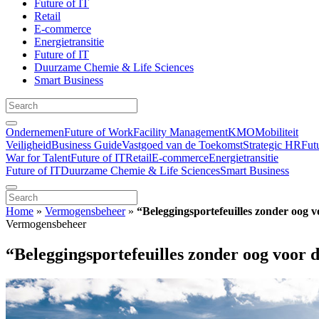
Future of IT
Retail
E-commerce
Energietransitie
Future of IT
Duurzame Chemie & Life Sciences
Smart Business
Ondernemen
Future of Work
Facility Management
KMO
Mobiliteit
Veiligheid
Business Guide
Vastgoed van de Toekomst
Strategic HR
Fut
War for Talent
Future of IT
Retail
E-commerce
Energietransitie
Future of IT
Duurzame Chemie & Life Sciences
Smart Business
Home
»
Vermogensbeheer
»
“Beleggingsportefeuilles zonder oog 
Vermogensbeheer
“Beleggingsportefeuilles zonder oog voor 