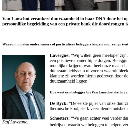
Van Lanschot verankert duurzaamheid in haar DNA door het op te
persoonlijke begeleiding van een private bank die doordrongen 
Waarom moeten ondernemers of particuliere beleggers kiezen voor een private
Lavergne:
“Wij willen geen meeloper zijn,
een positieve manier bij te dragen. Belegg
moeilijker krijgen, want heel onze maatscha
duurzaamheidsscan uitvoeren waaruit bleek
klanten: zij worden hierin gedreven door de
duurzaamheid liggen.”
Hoe weet een belegger bij Van Lanschot dat hij v
De Ryck:
“De eerste pijler van onze duurzaa
thermische kool, sterk vervuilende nutsbedr
Schoeters:
“We gaan echter veel verder da
Staf Lavergne.
bedrijven waarin we beleggen te helpen ve