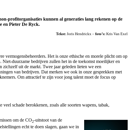
n-profitorganisaties kunnen al generaties lang rekenen op de
e en Pieter De Ryck.
Tekst:
Joris Hendrickx –
foto’s:
Kris Van Exel
ere vermogensbeheerders. Het is onze ethische en morele plicht om op
. Niet-duurzame bedrijven zullen het in de toekomst moeilijker en
n zichzelf uit de markt. Twee jaar geleden lieten we een
anningen van bedrijven. Dat merken we ook in onze gesprekken met
nemers. Om attractief te zijn voor jong talent moet de focus op
e te veel schade berokkenen, zoals alle soorten wapens, tabak,
t missen om de CO
-uitstoot van de
2
stellingen echt te doen slagen, gaan we in