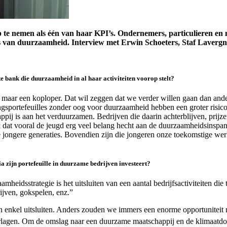
 nemen als één van haar KPI’s. Ondernemers, particulieren en no
is van duurzaamheid. Interview met Erwin Schoeters, Staf Lavergn
 bank die duurzaamheid in al haar activiteiten voorop stelt?
 maar een koploper. Dat wil zeggen dat we verder willen gaan dan and
ingsportefeuilles zonder oog voor duurzaamheid hebben een groter risico
ppij is aan het verduurzamen. Bedrijven die daarin achterblijven, prijze
 dat vooral de jeugd erg veel belang hecht aan de duurzaamheidsinsp
 jongere generaties. Bovendien zijn die jongeren onze toekomstige werk
ia zijn portefeuille in duurzame bedrijven investeert?
mheidsstrategie is het uitsluiten van een aantal bedrijfsactiviteiten di
ijven, gokspelen, enz.”
n enkel uitsluiten. Anders zouden we immers een enorme opportunitei
rlagen. Om de omslag naar een duurzame maatschappij en de klimaatdoel