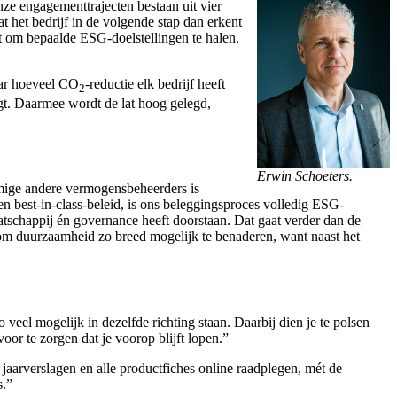
ze engagementtrajecten bestaan uit vier
 het bedrijf in de volgende stap dan erkent
ert om bepaalde ESG-doelstellingen te halen.
aar hoeveel CO
-reductie elk bedrijf heeft
2
igt. Daarmee wordt de lat hoog gelegd,
Erwin Schoeters.
mmige andere vermogensbeheerders is
 best-in-class-beleid, is ons beleggingsproces volledig ESG-
atschappij én governance heeft doorstaan. Dat gaat verder dan de
 om duurzaamheid zo breed mogelijk te benaderen, want naast het
o veel mogelijk in dezelfde richting staan. Daarbij dien je te polsen
or te zorgen dat je voorop blijft lopen.”
 jaarverslagen en alle productfiches online raadplegen, mét de
s.”