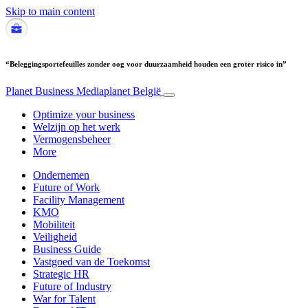
Skip to main content
“Beleggingsportefeuilles zonder oog voor duurzaamheid houden een groter risico in”
Planet Business
Mediaplanet België
Optimize your business
Welzijn op het werk
Vermogensbeheer
More
Ondernemen
Future of Work
Facility Management
KMO
Mobiliteit
Veiligheid
Business Guide
Vastgoed van de Toekomst
Strategic HR
Future of Industry
War for Talent