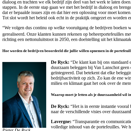
dialoog en trachten we elk bedrijf zijn deel van het werk te laten d
stappen. In de eerste stap gaan we met het bedrijf in dialoog en bre
dat er bepaalde issues zijn en dat hier een oplossing voor moet komen.
Tot slot wordt het beleid ook echt in de praktijk omgezet en worden e
“We volgen dus continu op welke vooruitgang de bedrijven boeken w
gerealiseerd. Onze klanten kunnen rekenen op beheerportefeuilles met
richting een nettonuluitstoot in 2050, een doelstelling uit het klimaata
Hoe worden de bedrijven beoordeeld die jullie willen opnemen in de portefeuil
De Ryck:
“De klant kan bij ons standaard 
duurzaam beleggen bij Van Lanschot geen op
geïntegreerd. Dat betekent dat elke belegg
bedrijfsactiviteit op zich. Zo kan de ene 
milieu en klimaat gaat het ook over de men
Waarop moet je letten als je duurzaamheid wil i
De Ryck:
“Het is in eerste instantie vooral
naar de verschillende visies over duurzaamh
Lavergne:
“Transparantie en communicatie m
volledige inhoud van de portefeuilles. We 
Pieter De Ryck.