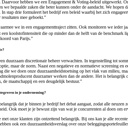
oen. Daarvoor hebben we een Engagement & Voting-beleid uitgewerkt. On
ngen we bepaalde zaken die beter kunnen onder de aandacht. We hopen dat
 In stap drie formuleert het bedrijf een beleid waarbij het zich engage
r resultaten mee geboekt.”
aarmee we in een engagementtraject zitten. Ook monitoren we ieder j
 een koolstofintensiteit die op minder dan de helft van de benchmark l
kkoord van Parijs.”
le?
een duurzaam discretionair beheer verwachten. In tegenstelling tot so
tie, maar de norm. Naast een negatieve en normatieve screening en een
ing die we doen onze duurzaamheidstoetsing op het vlak van milieu, ma
windmolenproducent duurzamer werken dan de andere. Het is belangrijk
s, de maatschappij en een deugdelijk bestuur.”
ntegreren in je onderneming?
 belangrijk dat je binnen je bedrijf het debat aangaat, zodat alle neuzen z
eid. Ook moet je je bewust zijn van wat je concurrenten al doen om ervo
et onze klanten zijn ontzettend belangrijk. Bij ons kan je alle recente
hebben ook een duurzaamheidsverslag over onze beleggingsportefeuille