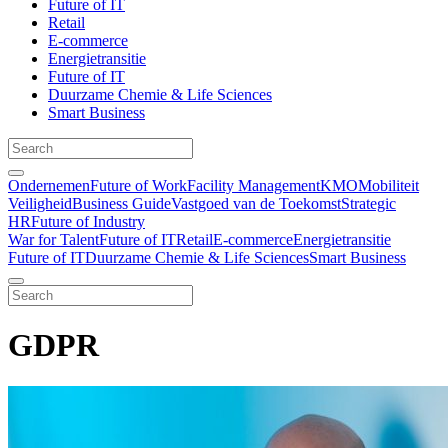
Future of IT
Retail
E-commerce
Energietransitie
Future of IT
Duurzame Chemie & Life Sciences
Smart Business
Ondernemen
Future of Work
Facility Management
KMO
Mobiliteit
Veiligheid
Business Guide
Vastgoed van de Toekomst
Strategic
HR
Future of Industry
War for Talent
Future of IT
Retail
E-commerce
Energietransitie
Future of IT
Duurzame Chemie & Life Sciences
Smart Business
GDPR