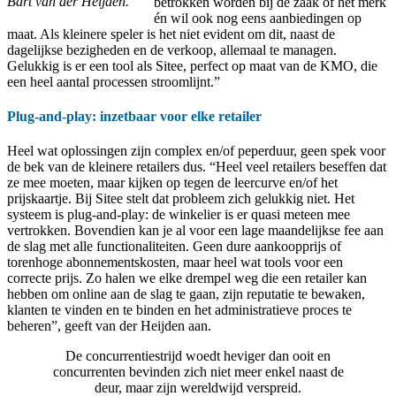
Bart van der Heijden.
betrokken worden bij de zaak of het merk
én wil ook nog eens aanbiedingen op
maat. Als kleinere speler is het niet evident om dit, naast de
dagelijkse bezigheden en de verkoop, allemaal te managen.
Gelukkig is er een tool als Sitee, perfect op maat van de KMO, die
een heel aantal processen stroomlijnt.”
Plug-and-play: inzetbaar voor elke retailer
Heel wat oplossingen zijn complex en/of peperduur, geen spek voor
de bek van de kleinere retailers dus. “Heel veel retailers beseffen dat
ze mee moeten, maar kijken op tegen de leercurve en/of het
prijskaartje. Bij Sitee stelt dat probleem zich gelukkig niet. Het
systeem is plug-and-play: de winkelier is er quasi meteen mee
vertrokken. Bovendien kan je al voor een lage maandelijkse fee aan
de slag met alle functionaliteiten. Geen dure aankoopprijs of
torenhoge abonnementskosten, maar heel wat tools voor een
correcte prijs. Zo halen we elke drempel weg die een retailer kan
hebben om online aan de slag te gaan, zijn reputatie te bewaken,
klanten te vinden en te binden en het administratieve proces te
beheren”, geeft van der Heijden aan.
De concurrentiestrijd woedt heviger dan ooit en
concurrenten bevinden zich niet meer enkel naast de
deur, maar zijn wereldwijd verspreid.