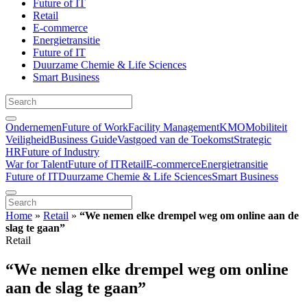
Future of IT
Retail
E-commerce
Energietransitie
Future of IT
Duurzame Chemie & Life Sciences
Smart Business
Ondernemen
Future of Work
Facility Management
KMO
Mobiliteit
Veiligheid
Business Guide
Vastgoed van de Toekomst
Strategic
HR
Future of Industry
War for Talent
Future of IT
Retail
E-commerce
Energietransitie
Future of IT
Duurzame Chemie & Life Sciences
Smart Business
Home
»
Retail
»
“We nemen elke drempel weg om online aan de
slag te gaan”
Retail
“We nemen elke drempel weg om online
aan de slag te gaan”