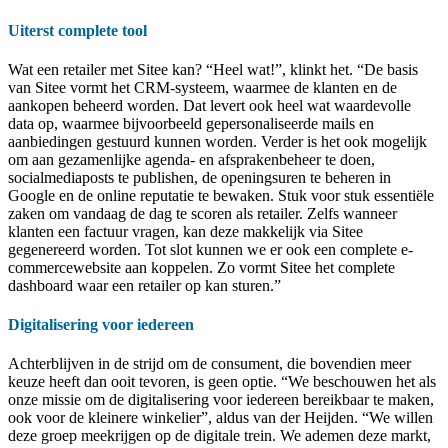
Uiterst complete tool
Wat een retailer met Sitee kan? “Heel wat!”, klinkt het. “De basis
van Sitee vormt het CRM-systeem, waarmee de klanten en de
aankopen beheerd worden. Dat levert ook heel wat waardevolle
data op, waarmee bijvoorbeeld gepersonaliseerde mails en
aanbiedingen gestuurd kunnen worden. Verder is het ook mogelijk
om aan gezamenlijke agenda- en afsprakenbeheer te doen,
socialmediaposts te publishen, de openingsuren te beheren in
Google en de online reputatie te bewaken. Stuk voor stuk essentiële
zaken om vandaag de dag te scoren als retailer. Zelfs wanneer
klanten een factuur vragen, kan deze makkelijk via Sitee
gegenereerd worden. Tot slot kunnen we er ook een complete e-
commercewebsite aan koppelen. Zo vormt Sitee het complete
dashboard waar een retailer op kan sturen.”
Digitalisering voor iedereen
Achterblijven in de strijd om de consument, die bovendien meer
keuze heeft dan ooit tevoren, is geen optie. “We beschouwen het als
onze missie om de digitalisering voor iedereen bereikbaar te maken,
ook voor de kleinere winkelier”, aldus van der Heijden. “We willen
deze groep meekrijgen op de digitale trein. We ademen deze markt,