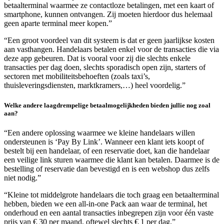
betaalterminal waarmee ze contactloze betalingen, met een kaart of
smartphone, kunnen ontvangen. Zij moeten hierdoor dus helemaal
geen aparte terminal meer kopen.”
“Een groot voordeel van dit systeem is dat er geen jaarlijkse kosten
aan vasthangen. Handelaars betalen enkel voor de transacties die via
deze app gebeuren. Dat is vooral voor zij die slechts enkele
transacties per dag doen, slechts sporadisch open zijn, starters of
sectoren met mobiliteitsbehoeften (zoals taxi’s,
thuisleveringsdiensten, marktkramers,…) heel voordelig.”
Welke andere laagdrempelige betaalmogelijkheden bieden jullie nog zoal
aan?
“Een andere oplossing waarmee we kleine handelaars willen
ondersteunen is ‘Pay By Link’. Wanneer een klant iets koopt of
bestelt bij een handelaar, of een reservatie doet, kan die handelaar
een veilige link sturen waarmee die klant kan betalen. Daarmee is de
bestelling of reservatie dan bevestigd en is een webshop dus zelfs
niet nodig.”
“Kleine tot middelgrote handelaars die toch graag een betaalterminal
hebben, bieden we een all-in-one Pack aan waar de terminal, het
onderhoud en een aantal transacties inbegrepen zijn voor één vaste
prijs van € 30 per maand, oftewel slechts € 1 per dag.”