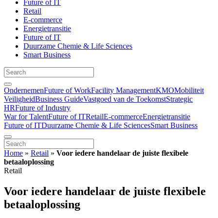
Future of IT
Retail
E-commerce
Energietransitie
Future of IT
Duurzame Chemie & Life Sciences
Smart Business
Ondernemen
Future of Work
Facility Management
KMO
Mobiliteit
Veiligheid
Business Guide
Vastgoed van de Toekomst
Strategic
HR
Future of Industry
War for Talent
Future of IT
Retail
E-commerce
Energietransitie
Future of IT
Duurzame Chemie & Life Sciences
Smart Business
Home
»
Retail
»
Voor iedere handelaar de juiste flexibele
betaaloplossing
Retail
Voor iedere handelaar de juiste flexibele
betaaloplossing