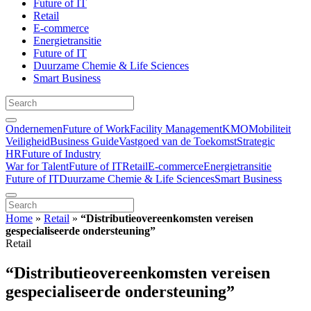
Future of IT
Retail
E-commerce
Energietransitie
Future of IT
Duurzame Chemie & Life Sciences
Smart Business
Ondernemen
Future of Work
Facility Management
KMO
Mobiliteit
Veiligheid
Business Guide
Vastgoed van de Toekomst
Strategic
HR
Future of Industry
War for Talent
Future of IT
Retail
E-commerce
Energietransitie
Future of IT
Duurzame Chemie & Life Sciences
Smart Business
Home
»
Retail
»
“Distributieovereenkomsten vereisen
gespecialiseerde ondersteuning”
Retail
“Distributieovereenkomsten vereisen
gespecialiseerde ondersteuning”