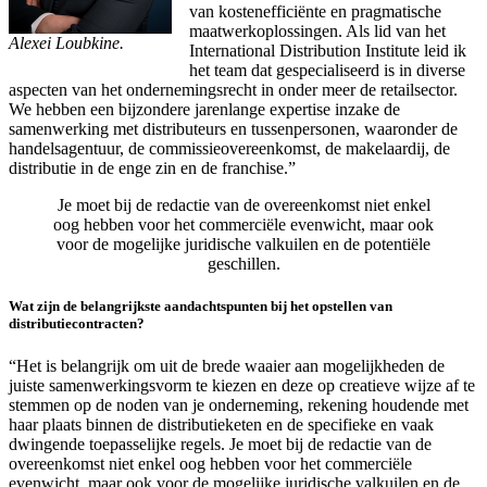
van kostenefficiënte en pragmatische
maatwerkoplossingen. Als lid van het
Alexei Loubkine.
International Distribution Institute leid ik
het team dat gespecialiseerd is in diverse
aspecten van het ondernemingsrecht in onder meer de retailsector.
We hebben een bijzondere jarenlange expertise inzake de
samenwerking met distributeurs en tussenpersonen, waaronder de
handelsagentuur, de commissieovereenkomst, de makelaardij, de
distributie in de enge zin en de franchise.”
Je moet bij de redactie van de overeenkomst niet enkel
oog hebben voor het commerciële evenwicht, maar ook
voor de mogelijke juridische valkuilen en de potentiële
geschillen.
Wat zijn de belangrijkste aandachtspunten bij het opstellen van
distributiecontracten?
“Het is belangrijk om uit de brede waaier aan mogelijkheden de
juiste samenwerkingsvorm te kiezen en deze op creatieve wijze af te
stemmen op de noden van je onderneming, rekening houdende met
haar plaats binnen de distributieketen en de specifieke en vaak
dwingende toepasselijke regels. Je moet bij de redactie van de
overeenkomst niet enkel oog hebben voor het commerciële
evenwicht, maar ook voor de mogelijke juridische valkuilen en de