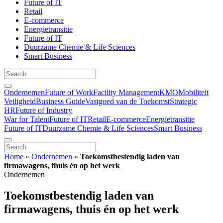
Future of IT
Retail
E-commerce
Energietransitie
Future of IT
Duurzame Chemie & Life Sciences
Smart Business
Ondernemen
Future of Work
Facility Management
KMO
Mobiliteit
Veiligheid
Business Guide
Vastgoed van de Toekomst
Strategic
HR
Future of Industry
War for Talent
Future of IT
Retail
E-commerce
Energietransitie
Future of IT
Duurzame Chemie & Life Sciences
Smart Business
Home
»
Ondernemen
»
Toekomstbestendig laden van
firmawagens, thuis én op het werk
Ondernemen
Toekomstbestendig laden van
firmawagens, thuis én op het werk