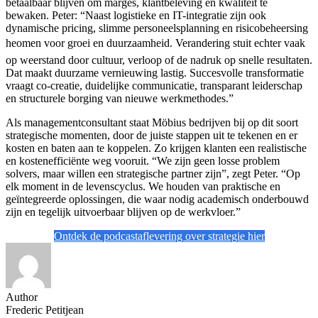
betaalbaar blijven om marges, klantbeleving en kwaliteit te
bewaken. Peter: “Naast logistieke en IT-integratie zijn ook
dynamische pricing, slimme personeelsplanning en risicobeheersing
heomen voor groei en duurzaamheid. Verandering stuit echter vaak
op weerstand door cultuur, verloop of de nadruk op snelle resultaten.
Dat maakt duurzame vernieuwing lastig. Succesvolle transformatie
vraagt co-creatie, duidelijke communicatie, transparant leiderschap
en structurele borging van nieuwe werkmethodes.”
Als managementconsultant staat Möbius bedrijven bij op dit soort
strategische momenten, door de juiste stappen uit te tekenen en er
kosten en baten aan te koppelen. Zo krijgen klanten een realistische
en kostenefficiënte weg vooruit. “We zijn geen losse problem
solvers, maar willen een strategische partner zijn”, zegt Peter. “Op
elk moment in de levenscyclus. We houden van praktische en
geïntegreerde oplossingen, die waar nodig academisch onderbouwd
zijn en tegelijk uitvoerbaar blijven op de werkvloer.”
Ontdek de podcastaflevering over strategie hier
Author
Frederic Petitjean