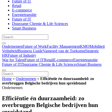
Future of IT
Retail
E-commerce
Energietransitie
Future of IT
Duurzame Chemie & Life Sciences
Smart Business
Ondernemen
Future of Work
Facility Management
KMO
Mobiliteit
Veiligheid
Business Guide
Vastgoed van de Toekomst
Strategic
HR
Future of Industry
War for Talent
Future of IT
Retail
E-commerce
Energietransitie
Future of IT
Duurzame Chemie & Life Sciences
Smart Business
Home
»
Ondernemen
»
Efficiëntie én duurzaamheid: zo
overbruggen Belgische bedrijven hun spreidstand
Ondernemen
Efficiëntie én duurzaamheid: zo
overbruggen Belgische bedrijven hun
spreidstand