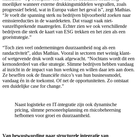
moeilijker wanneer externe drukkingsmiddelen wegvallen, zoals
progressief beleid, wat in Europa vaker het geval is”, zegt Mathias.
“Je voelt die spanning sterk nu bedrijven bijvoorbeeld zoeken naar
emissiereducties in de waardeketen. Dat vraagt vaak niet-
vanzelfsprekende maatregelen. Echter zien we ook verschillende
bedrijven die sterk de kaart van ESG trekken en het zien als een
groeistrategie.”
“Toch zien veel ondernemingen duurzaamheid nog als een
randactiviteit”, aldus Mathias. Vooral in sectoren met weinig klant-
of wetgevende druk wordt vaak afgewacht. “Nochtans wordt dit een
kernonderdeel van elke strategie. Slimme bedrijven hebben vandaag
al inzicht in de impact van hun werking en willen daar iets aan doen.
Ze beseffen ook de financiële risico’s van hun businessmodel,
vandaag én in de toekomst. Of net de opportuniteiten. Zo ontstaat
een duidelijke case for change.”
Naast logistieke en IT-integratie zijn ook dynamische
pricing, slimme personeelsplanning en risicobeheersing
hefbomen voor groei en duurzaamheid.
Van bewustwording naar structurele integratie van