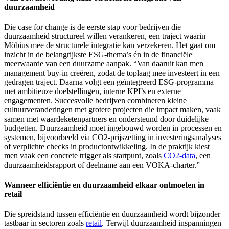
duurzaamheid
Die case for change is de eerste stap voor bedrijven die
duurzaamheid structureel willen verankeren, een traject waarin
Möbius mee de structurele integratie kan verzekeren. Het gaat om
inzicht in de belangrijkste ESG-thema’s én in de financiële
meerwaarde van een duurzame aanpak. “Van daaruit kan men
management buy-in creëren, zodat de toplaag mee investeert in een
gedragen traject. Daarna volgt een geïntegreerd ESG-programma
met ambitieuze doelstellingen, interne KPI’s en externe
engagementen. Succesvolle bedrijven combineren kleine
cultuurveranderingen met grotere projecten die impact maken, vaak
samen met waardeketenpartners en ondersteund door duidelijke
budgetten. Duurzaamheid moet ingebouwd worden in processen en
systemen, bijvoorbeeld via CO2-prijszetting in investeringsanalyses
of verplichte checks in productontwikkeling. In de praktijk kiest
men vaak een concrete trigger als startpunt, zoals
CO2-data
, een
duurzaamheidsrapport of deelname aan een VOKA-charter.”
Wanneer efficiëntie en duurzaamheid elkaar ontmoeten in
retail
Die spreidstand tussen efficiëntie en duurzaamheid wordt bijzonder
tastbaar in sectoren zoals
retail
. Terwijl duurzaamheid inspanningen