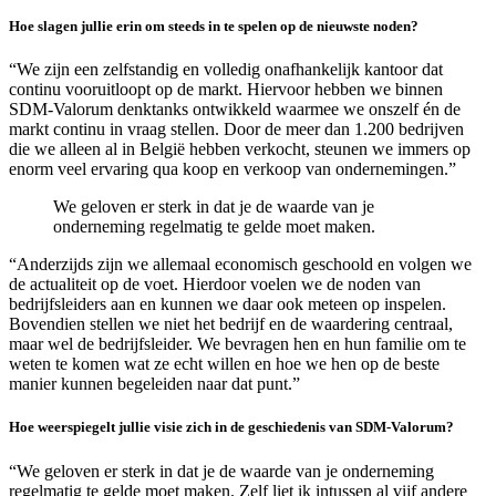
Hoe slagen jullie erin om steeds in te spelen op de nieuwste noden?
“We zijn een zelfstandig en volledig onafhankelijk kantoor dat
continu vooruitloopt op de markt. Hiervoor hebben we binnen
SDM-Valorum denktanks ontwikkeld waarmee we onszelf én de
markt continu in vraag stellen. Door de meer dan 1.200 bedrijven
die we alleen al in België hebben verkocht, steunen we immers op
enorm veel ervaring qua koop en verkoop van ondernemingen.”
We geloven er sterk in dat je de waarde van je
onderneming regelmatig te gelde moet maken.
“Anderzijds zijn we allemaal economisch geschoold en volgen we
de actualiteit op de voet. Hierdoor voelen we de noden van
bedrijfsleiders aan en kunnen we daar ook meteen op inspelen.
Bovendien stellen we niet het bedrijf en de waardering centraal,
maar wel de bedrijfsleider. We bevragen hen en hun familie om te
weten te komen wat ze echt willen en hoe we hen op de beste
manier kunnen begeleiden naar dat punt.”
Hoe weerspiegelt jullie visie zich in de geschiedenis van SDM-Valorum?
“We geloven er sterk in dat je de waarde van je onderneming
regelmatig te gelde moet maken. Zelf liet ik intussen al vijf andere