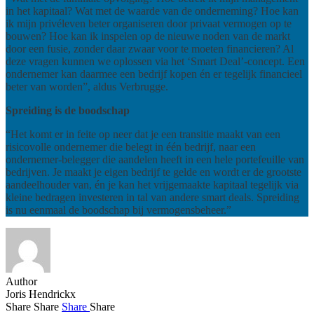
in het kapitaal? Wat met de waarde van de onderneming? Hoe kan
ik mijn privéleven beter organiseren door privaat vermogen op te
bouwen? Hoe kan ik inspelen op de nieuwe noden van de markt
door een fusie, zonder daar zwaar voor te moeten financieren? Al
deze vragen kunnen we oplossen via het ‘Smart Deal’-concept. Een
ondernemer kan daarmee een bedrijf kopen én er tegelijk financieel
beter van worden”, aldus Verbrugge.
Spreiding is de boodschap
“Het komt er in feite op neer dat je een transitie maakt van een
risicovolle ondernemer die belegt in één bedrijf, naar een
ondernemer-belegger die aandelen heeft in een hele portefeuille van
bedrijven. Je maakt je eigen bedrijf te gelde en wordt er de grootste
aandeelhouder van, én je kan het vrijgemaakte kapitaal tegelijk via
kleine bedragen investeren in tal van andere smart deals. Spreiding
is nu eenmaal de boodschap bij vermogensbeheer.”
Author
Joris Hendrickx
Share
Share
Share
Share