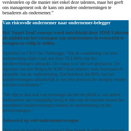
versleutelen op die manier niet enkel deze talenten, maar het geeft
ons management ook de kans om andere ondernemingen te
benaderen als ondernemer.”
Van risicovolle ondernemer naar ondernemer-belegger
Het ‘Smart Deal’-concept werd ontwikkeld door SDM-Valorum
als middel om het vermogen van ondernemers in evenwicht te
brengen en veilig te stellen.
Oprichter en CEO Jan Verbrugge: “Bij de waardering van een
onderneming blijkt vaak dat deze 70 à 80% van het
familievermogen uitmaakt. De vraag is of dat wel gezond is. De
eigenaar van een Belgische KMO staat immers vaak bovenaan de
piramide van de onderneming. Dat betekent dat 80% van het
familievermogen afhankelijk is van één persoon die morgen eender
wat kan overkomen.”
“We zijn er dan ook van overtuigd dat het de plicht is van iedere
ondernemer om vroegtijdig bezig te zijn met de transitie tussen het
vastzittend familievermogen binnen de onderneming en het
privévermogen.”
Antwoord op veel ondernemersvragen
“Wat met de familiale opvolging? Hoe betrek ik mijn management