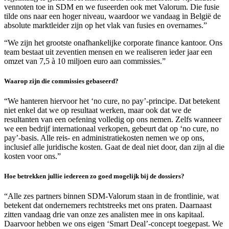
vennoten toe in SDM en we fuseerden ook met Valorum. Die fusie
tilde ons naar een hoger niveau, waardoor we vandaag in België de
absolute marktleider zijn op het vlak van fusies en overnames.”
“We zijn het grootste onafhankelijke corporate finance kantoor. Ons
team bestaat uit zeventien mensen en we realiseren ieder jaar een
omzet van 7,5 à 10 miljoen euro aan commissies.”
Waarop zijn die commissies gebaseerd?
“We hanteren hiervoor het ‘no cure, no pay’-principe. Dat betekent
niet enkel dat we op resultaat werken, maar ook dat we de
resultanten van een oefening volledig op ons nemen. Zelfs wanneer
we een bedrijf internationaal verkopen, gebeurt dat op ‘no cure, no
pay’-basis. Alle reis- en administratiekosten nemen we op ons,
inclusief alle juridische kosten. Gaat de deal niet door, dan zijn al die
kosten voor ons.”
Hoe betrekken jullie iedereen zo goed mogelijk bij de dossiers?
“Alle zes partners binnen SDM-Valorum staan in de frontlinie, wat
betekent dat ondernemers rechtstreeks met ons praten. Daarnaast
zitten vandaag drie van onze zes analisten mee in ons kapitaal.
Daarvoor hebben we ons eigen ‘Smart Deal’-concept toegepast. We