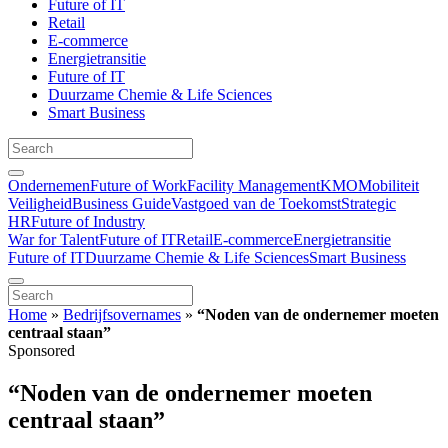
Future of IT
Retail
E-commerce
Energietransitie
Future of IT
Duurzame Chemie & Life Sciences
Smart Business
Ondernemen
Future of Work
Facility Management
KMO
Mobiliteit
Veiligheid
Business Guide
Vastgoed van de Toekomst
Strategic
HR
Future of Industry
War for Talent
Future of IT
Retail
E-commerce
Energietransitie
Future of IT
Duurzame Chemie & Life Sciences
Smart Business
Home
»
Bedrijfsovernames
»
“Noden van de ondernemer moeten
centraal staan”
Sponsored
“Noden van de ondernemer moeten
centraal staan”