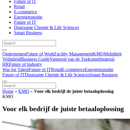
Future of IT
Retail
E-commerce
Energietransitie
Future of IT
Duurzame Chemie & Life Sciences
Smart Business
Ondernemen
Future of Work
Facility Management
KMO
Mobiliteit
Veiligheid
Business Guide
Vastgoed van de Toekomst
Strategic
HR
Future of Industry
War for Talent
Future of IT
Retail
E-commerce
Energietransitie
Future of IT
Duurzame Chemie & Life Sciences
Smart Business
Home
»
KMO
»
Voor elk bedrijf de juiste betaaloplossing
KMO
Voor elk bedrijf de juiste betaaloplossing