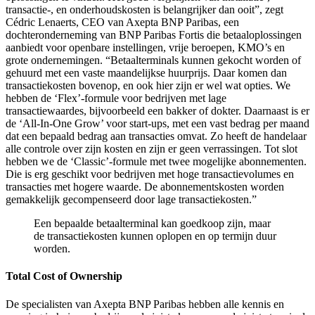
transactie-, en onderhoudskosten is belangrijker dan ooit”, zegt
Cédric Lenaerts, CEO van Axepta BNP Paribas, een
dochteronderneming van BNP Paribas Fortis die betaaloplossingen
aanbiedt voor openbare instellingen, vrije beroepen, KMO’s en
grote ondernemingen. “Betaalterminals kunnen gekocht worden of
gehuurd met een vaste maandelijkse huurprijs. Daar komen dan
transactiekosten bovenop, en ook hier zijn er wel wat opties. We
hebben de ‘Flex’-formule voor bedrijven met lage
transactiewaardes, bijvoorbeeld een bakker of dokter. Daarnaast is er
de ‘All-In-One Grow’ voor start-ups, met een vast bedrag per maand
dat een bepaald bedrag aan transacties omvat. Zo heeft de handelaar
alle controle over zijn kosten en zijn er geen verrassingen. Tot slot
hebben we de ‘Classic’-formule met twee mogelijke abonnementen.
Die is erg geschikt voor bedrijven met hoge transactievolumes en
transacties met hogere waarde. De abonnementskosten worden
gemakkelijk gecompenseerd door lage transactiekosten.”
Een bepaalde betaalterminal kan goedkoop zijn, maar
de transactiekosten kunnen oplopen en op termijn duur
worden.
Total Cost of Ownership
De specialisten van Axepta BNP Paribas hebben alle kennis en