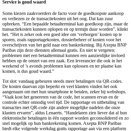
Service is goud waard
Soms kiezen zaakvoerders de facto voor de goedkoopste aankoop
en verliezen ze de transactiekosten uit het oog. Dat kan zuur
opbreken. “Een bepaalde betaalterminal kan goedkoop zijn, maar de
transactiekosten kunnen oplopen en op termijn duur worden”, klinkt
het. “Het is zeker ook een goed idee om ‘verborgen’ kosten op te
sporen, zoals rapportagekosten, dossierbeheer of kosten voor het
overschrijven van het geld naar een bankrekening. Bij Axepta BNP
Paribas zijn deze diensten allemaal gratis. En niet te vergeten:
problemen met een betaalterminal kunnen een aanzienlijke invloed
hebben op de omzet van een zaak. Een leverancier die ook in het
weekend of ’s avonds problemen kan oplossen en ter plaatse kan
komen, is dus goud waard.”
Tot slot: vandaag gebeuren steeds meer betalingen via QR-codes.
De kosten daarvan zijn beperkt en veel klanten vinden het ook
aangenaam om met hun smartphone te betalen, zeker bij webshops.
“Vaak kost het genereren van de code, het scannen ervan en de
controle echter onnodig veel tijd. De rapportage en uitbetaling van
transacties met QR-code zijn andere mogelijke nadelen die onze
klanten ervaren”, aldus Lenaerts. “Handelaren zien liever dat al hun
elektronische betalingen in één rapport worden geconsolideerd en zo
snel mogelijk op hun bankrekening komen. Axepta BNP Paribas
biedt elke volgende werkdag gratis rapportage aan via een platform