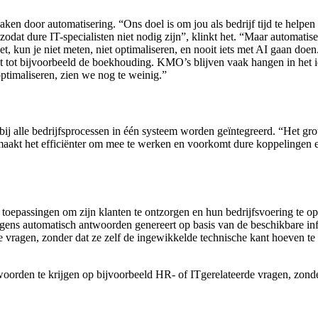
maken door automatisering. “Ons doel is om jou als bedrijf tijd te help
dat dure IT-specialisten niet nodig zijn”, klinkt het. “Maar automatiserin
 doet, kun je niet meten, niet optimaliseren, en nooit iets met AI gaan 
erkt tot bijvoorbeeld de boekhouding. KMO’s blijven vaak hangen in het i
optimaliseren, zien we nog te weinig.”
j alle bedrijfsprocessen in één systeem worden geïntegreerd. “Het grote
aakt het efficiënter om mee te werken en voorkomt dure koppelingen en
epassingen om zijn klanten te ontzorgen en hun bedrijfsvoering te opti
olgens automatisch antwoorden genereert op basis van de beschikbare i
de vragen, zonder dat ze zelf de ingewikkelde technische kant hoeven te
woorden te krijgen op bijvoorbeeld HR- of ITgerelateerde vragen, zonde