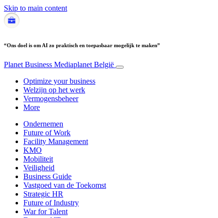
Skip to main content
“Ons doel is om AI zo praktisch en toepasbaar mogelijk te maken”
Planet Business
Mediaplanet België
Optimize your business
Welzijn op het werk
Vermogensbeheer
More
Ondernemen
Future of Work
Facility Management
KMO
Mobiliteit
Veiligheid
Business Guide
Vastgoed van de Toekomst
Strategic HR
Future of Industry
War for Talent