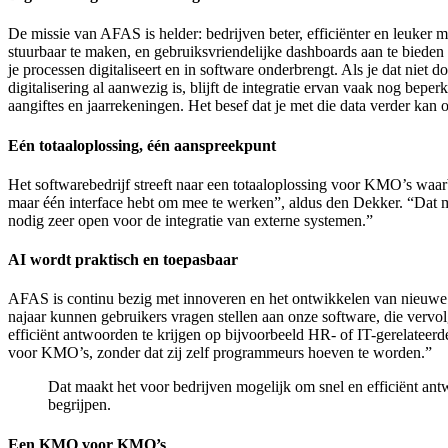
De missie van AFAS is helder: bedrijven beter, efficiënter en leuker 
stuurbaar te maken, en gebruiksvriendelijke dashboards aan te bieden zo
je processen digitaliseert en in software onderbrengt. Als je dat niet
digitalisering al aanwezig is, blijft de integratie ervan vaak nog bep
aangiftes en jaarrekeningen. Het besef dat je met die data verder kan 
Eén totaaloplossing, één aanspreekpunt
Het softwarebedrijf streeft naar een totaaloplossing voor KMO’s waarbi
maar één interface hebt om mee te werken”, aldus den Dekker. “Dat m
nodig zeer open voor de integratie van externe systemen.”
AI wordt praktisch en toepasbaar
AFAS is continu bezig met innoveren en het ontwikkelen van nieuwe to
najaar kunnen gebruikers vragen stellen aan onze software, die verv
efficiënt antwoorden te krijgen op bijvoorbeeld HR- of IT-gerelateer
voor KMO’s, zonder dat zij zelf programmeurs hoeven te worden.”
Dat maakt het voor bedrijven mogelijk om snel en efficiënt ant
begrijpen.
Een KMO voor KMO’s