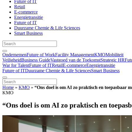
Future of IT
Retail
E-commerce
Energietransitie
Future of IT
Duurzame Chemie & Life Sciences
Smart Business
Ondernemen
Future of Work
Facility Management
KMO
Mobiliteit
Veiligheid
Business Guide
Vastgoed van de Toekomst
Strategic HR
Fut
War for Talent
Future of IT
Retail
E-commerce
Energietransitie
Future of IT
Duurzame Chemie & Life Sciences
Smart Business
Home
»
KMO
»
“Ons doel is om AI zo praktisch en toepasbaar m
KMO
“Ons doel is om AI zo praktisch en toepas