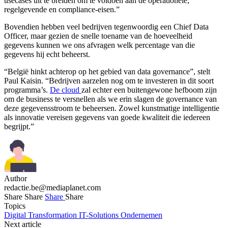
usecases uit te breiden om te voldoen aan de operationele,
regelgevende en compliance-eisen.”
Bovendien hebben veel bedrijven tegenwoordig een Chief Data
Officer, maar gezien de snelle toename van de hoeveelheid
gegevens kunnen we ons afvragen welk percentage van die
gegevens hij echt beheerst.
“België hinkt achterop op het gebied van data governance”, stelt
Paul Kaisin. “Bedrijven aarzelen nog om te investeren in dit soort
programma’s.
De cloud
zal echter een buitengewone hefboom zijn
om de business te versnellen als we erin slagen de governance van
deze gegevensstroom te beheersen. Zowel kunstmatige intelligentie
als innovatie vereisen gegevens van goede kwaliteit die iedereen
begrijpt.”
Author
redactie.be@mediaplanet.com
Share
Share
Share
Share
Topics
Digital Transformation
IT-Solutions
Ondernemen
Next article