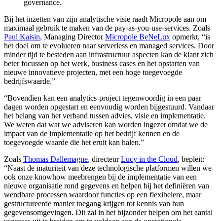
governance.
Bij het inzetten van zijn analytische visie raadt Micropole aan om
maximaal gebruik te maken van de pay-as-you-use-services. Zoals
Paul Kaisin
, Managing Director
Micropole BeNeLux
opmerkt, “is
het doel om te evolueren naar serverless en managed services. Door
minder tijd te besteden aan infrastructuur aspecten kan de klant zich
beter focussen op het werk, business cases en het opstarten van
nieuwe innovatieve projecten, met een hoge toegevoegde
bedrijfswaarde.”
“Bovendien kan een analytics-project tegenwoordig in een paar
dagen worden opgestart en eenvoudig worden bijgestuurd. Vandaar
het belang van het verband tussen advies, visie en implementatie.
We weten dat wat we adviseren kan worden ingezet omdat we de
impact van de implementatie op het bedrijf kennen en de
toegevoegde waarde die het eruit kan halen.”
Zoals
Thomas Dallemagne
, directeur
Lucy in the Cloud
, bepleit:
“Naast de maturiteit van deze technologische platformen willen we
ook onze knowhow meebrengen bij de implementatie van een
nieuwe organisatie rond gegevens en helpen bij het definiëren van
wendbare processen waardoor functies op een flexibelere, maar
gestructureerde manier toegang krijgen tot kennis van hun
gegevensomgevingen. Dit zal in het bijzonder helpen om het aantal