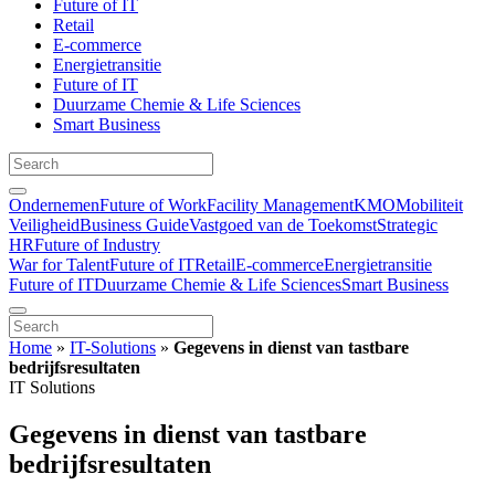
Future of IT
Retail
E-commerce
Energietransitie
Future of IT
Duurzame Chemie & Life Sciences
Smart Business
Ondernemen
Future of Work
Facility Management
KMO
Mobiliteit
Veiligheid
Business Guide
Vastgoed van de Toekomst
Strategic
HR
Future of Industry
War for Talent
Future of IT
Retail
E-commerce
Energietransitie
Future of IT
Duurzame Chemie & Life Sciences
Smart Business
Home
»
IT-Solutions
»
Gegevens in dienst van tastbare
bedrijfsresultaten
IT Solutions
Gegevens in dienst van tastbare
bedrijfsresultaten