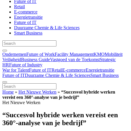
Future of IT
Retail
E-commerce
Energietransitie
Future of IT
Duurzame Chemie & Life Sciences
Smart Business
Ondernemen
Future of Work
Facility Management
KMO
Mobiliteit
Veiligheid
Business Guide
Vastgoed van de Toekomst
Strategic
HR
Future of Industry
War for Talent
Future of IT
Retail
E-commerce
Energietransitie
Future of IT
Duurzame Chemie & Life Sciences
Smart Business
Home
»
Het Nieuwe Werken
»
“Succesvol hybride werken
vereist een 360°-analyse van je bedrijf”
Het Nieuwe Werken
“Succesvol hybride werken vereist een
360°-analyse van je bedrijf”