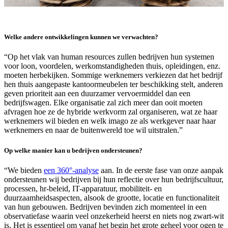
Welke andere ontwikkelingen kunnen we verwachten?
“Op het vlak van human resources zullen bedrijven hun systemen
voor loon, voordelen, werkomstandigheden thuis, opleidingen, enz.
moeten herbekijken. Sommige werknemers verkiezen dat het bedrijf
hen thuis aangepaste kantoormeubelen ter beschikking stelt, anderen
geven prioriteit aan een duurzamer vervoermiddel dan een
bedrijfswagen. Elke organisatie zal zich meer dan ooit moeten
afvragen hoe ze de hybride werkvorm zal organiseren, wat ze haar
werknemers wil bieden en welk imago ze als werkgever naar haar
werknemers en naar de buitenwereld toe wil uitstralen.”
Op welke manier kan u bedrijven ondersteunen?
“We bieden
een 360°-analyse
aan. In de eerste fase van onze aanpak
ondersteunen wij bedrijven bij hun reflectie over hun bedrijfscultuur,
processen, hr-beleid, IT-apparatuur, mobiliteit- en
duurzaamheidsaspecten, alsook de grootte, locatie en functionaliteit
van hun gebouwen. Bedrijven bevinden zich momenteel in een
observatiefase waarin veel onzekerheid heerst en niets nog zwart-wit
is. Het is essentieel om vanaf het begin het grote geheel voor ogen te