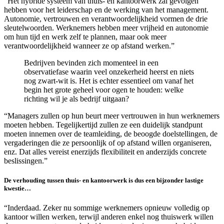
“Het hybride systeem van thuis- en kantoorwerk zal gevolgen
hebben voor het leiderschap en de werking van het management.
Autonomie, vertrouwen en verantwoordelijkheid vormen de drie
sleutelwoorden. Werknemers hebben meer vrijheid en autonomie
om hun tijd en werk zelf te plannen, maar ook meer
verantwoordelijkheid wanneer ze op afstand werken.”
Bedrijven bevinden zich momenteel in een
observatiefase waarin veel onzekerheid heerst en niets
nog zwart-wit is. Het is echter essentieel om vanaf het
begin het grote geheel voor ogen te houden: welke
richting wil je als bedrijf uitgaan?
“Managers zullen op hun beurt meer vertrouwen in hun werknemers
moeten hebben. Tegelijkertijd zullen ze een duidelijk standpunt
moeten innemen over de teamleiding, de beoogde doelstellingen, de
vergaderingen die ze persoonlijk of op afstand willen organiseren,
enz. Dat alles vereist enerzijds flexibiliteit en anderzijds concrete
beslissingen.”
De verhouding tussen thuis- en kantoorwerk is dus een bijzonder lastige
kwestie…
“Inderdaad. Zeker nu sommige werknemers opnieuw volledig op
kantoor willen werken, terwijl anderen enkel nog thuiswerk willen