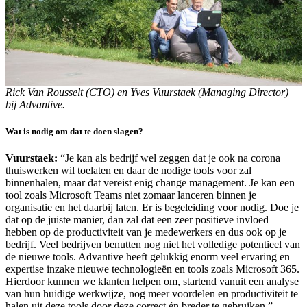
Rick Van Rousselt (CTO) en Yves Vuurstaek (Managing Director)
bij Advantive.
Wat is nodig om dat te doen slagen?
Vuurstaek:
“Je kan als bedrijf wel zeggen dat je ook na corona
thuiswerken wil toelaten en daar de nodige tools voor zal
binnenhalen, maar dat vereist enig change management. Je kan een
tool zoals Microsoft Teams niet zomaar lanceren binnen je
organisatie en het daarbij laten. Er is begeleiding voor nodig. Doe je
dat op de juiste manier, dan zal dat een zeer positieve invloed
hebben op de productiviteit van je medewerkers en dus ook op je
bedrijf. Veel bedrijven benutten nog niet het volledige potentieel van
de nieuwe tools. Advantive heeft gelukkig enorm veel ervaring en
expertise inzake nieuwe technologieën en tools zoals Microsoft 365.
Hierdoor kunnen we klanten helpen om, startend vanuit een analyse
van hun huidige werkwijze, nog meer voordelen en productiviteit te
halen uit deze tools door deze correct én breder te gebruiken.”