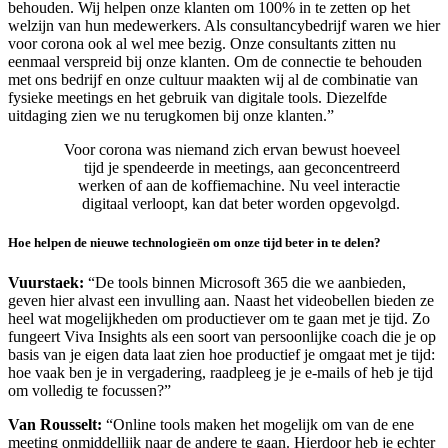
behouden. Wij helpen onze klanten om 100% in te zetten op het
welzijn van hun medewerkers. Als consultancybedrijf waren we hier
voor corona ook al wel mee bezig. Onze consultants zitten nu
eenmaal verspreid bij onze klanten. Om de connectie te behouden
met ons bedrijf en onze cultuur maakten wij al de combinatie van
fysieke meetings en het gebruik van digitale tools. Diezelfde
uitdaging zien we nu terugkomen bij onze klanten.”
Voor corona was niemand zich ervan bewust hoeveel
tijd je spendeerde in meetings, aan geconcentreerd
werken of aan de koffiemachine. Nu veel interactie
digitaal verloopt, kan dat beter worden opgevolgd.
Hoe helpen de nieuwe technologieën om onze tijd beter in te delen?
Vuurstaek:
“De tools binnen Microsoft 365 die we aanbieden,
geven hier alvast een invulling aan. Naast het videobellen bieden ze
heel wat mogelijkheden om productiever om te gaan met je tijd. Zo
fungeert Viva Insights als een soort van persoonlijke coach die je op
basis van je eigen data laat zien hoe productief je omgaat met je tijd:
hoe vaak ben je in vergadering, raadpleeg je je e-mails of heb je tijd
om volledig te focussen?”
Van Rousselt:
“Online tools maken het mogelijk om van de ene
meeting onmiddellijk naar de andere te gaan. Hierdoor heb je echter