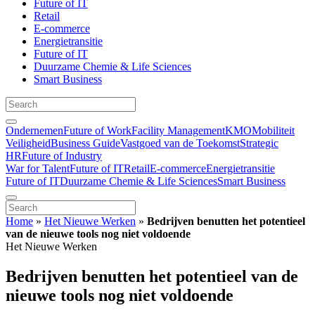
Future of IT
Retail
E-commerce
Energietransitie
Future of IT
Duurzame Chemie & Life Sciences
Smart Business
Ondernemen
Future of Work
Facility Management
KMO
Mobiliteit
Veiligheid
Business Guide
Vastgoed van de Toekomst
Strategic
HR
Future of Industry
War for Talent
Future of IT
Retail
E-commerce
Energietransitie
Future of IT
Duurzame Chemie & Life Sciences
Smart Business
Home
»
Het Nieuwe Werken
»
Bedrijven benutten het potentieel
van de nieuwe tools nog niet voldoende
Het Nieuwe Werken
Bedrijven benutten het potentieel van de
nieuwe tools nog niet voldoende