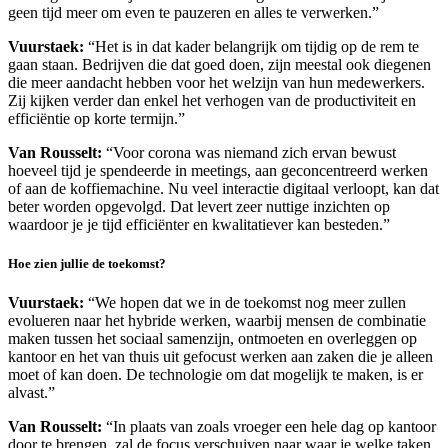
geen tijd meer om even te pauzeren en alles te verwerken.”
Vuurstaek:
“Het is in dat kader belangrijk om tijdig op de rem te
gaan staan. Bedrijven die dat goed doen, zijn meestal ook diegenen
die meer aandacht hebben voor het welzijn van hun medewerkers.
Zij kijken verder dan enkel het verhogen van de productiviteit en
efficiëntie op korte termijn.”
Van Rousselt:
“Voor corona was niemand zich ervan bewust
hoeveel tijd je spendeerde in meetings, aan geconcentreerd werken
of aan de koffiemachine. Nu veel interactie digitaal verloopt, kan dat
beter worden opgevolgd. Dat levert zeer nuttige inzichten op
waardoor je je tijd efficiënter en kwalitatiever kan besteden.”
Hoe zien jullie de toekomst?
Vuurstaek:
“We hopen dat we in de toekomst nog meer zullen
evolueren naar het hybride werken, waarbij mensen de combinatie
maken tussen het sociaal samenzijn, ontmoeten en overleggen op
kantoor en het van thuis uit gefocust werken aan zaken die je alleen
moet of kan doen. De technologie om dat mogelijk te maken, is er
alvast.”
Van Rousselt:
“In plaats van zoals vroeger een hele dag op kantoor
door te brengen, zal de focus verschuiven naar waar je welke taken