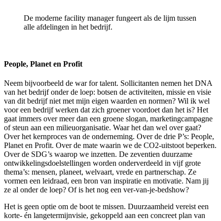
De moderne facility manager fungeert als de lijm tussen
alle afdelingen in het bedrijf.
People, Planet en Profit
Neem bijvoorbeeld de war for talent. Sollicitanten nemen het DNA
van het bedrijf onder de loep: botsen de activiteiten, missie en visie
van dit bedrijf niet met mijn eigen waarden en normen? Wil ik wel
voor een bedrijf werken dat zich groener voordoet dan het is? Het
gaat immers over meer dan een groene slogan, marketingcampagne
of steun aan een milieuorganisatie. Waar het dan wel over gaat?
Over het kernproces van de onderneming. Over de drie P’s: People,
Planet en Profit. Over de mate waarin we de CO2-uitstoot beperken.
Over de SDG’s waarop we inzetten. De zeventien duurzame
ontwikkelingsdoelstellingen worden onderverdeeld in vijf grote
thema’s: mensen, planeet, welvaart, vrede en partnerschap. Ze
vormen een leidraad, een bron van inspiratie en motivatie. Nam jij
ze al onder de loep? Of is het nog een ver-van-je-bedshow?
Het is geen optie om de boot te missen. Duurzaamheid vereist een
korte- én langetermijnvisie, gekoppeld aan een concreet plan van