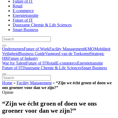
Future of IT
Retail
E-commerce
Energietransitie
Future of IT
Duurzame Chemie & Life Sciences
Smart Business
Ondernemen
Future of Work
Facility Management
KMO
Mobiliteit
Veiligheid
Business Guide
Vastgoed van de Toekomst
Strategic
HR
Future of Industry
War for Talent
Future of IT
Retail
E-commerce
Energietransitie
Future of IT
Duurzame Chemie & Life Sciences
Smart Business
Home
»
Facility Management
»
“Zijn we écht groen of doen we
ons groener voor dan we zijn?”
Opinie
“Zijn we écht groen of doen we ons
groener voor dan we zijn?”