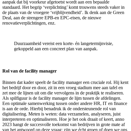
aanpak dat bij voorkeur afgetoetst wordt aan een bepaalde
standaard. Het begrip ‘verplichting’ komt trouwens steeds vaker in
de plaats van de vroegere ‘vrijblijvendheid’. Ik denk aan de Green
Deal, aan de strengere EPB-en EPC-eisen, de nieuwe
renovatieverplichtingen, enz.
Duurzaamheid vereist een korte- én langetermijnvisie,
gekoppeld aan een concreet plan van aanpak.
Rol van de facility manager
Binnen dat kader speelt de facility manager een cruciale rol. Hij kent
het bedrijf door en door, zit in een vroeg stadium mee aan tafel en
zet mee de lijnen uit om die vervolgens in de praktijk te realiseren.
Als spilfiguur is de facility manager de lijm tussen de afdelingen.
Een optimale samenwerking tussen onder andere HR, IT en finance
is aan de orde. Hierbij benadruk ik de ondersteunende rol van
digitalisering. Meten is weten: data verzamelen, analyseren, juist
interpreteren en optimaliseren. Hoe je het ook draait of keert, anno
2023 hangt de succesvolle toekomst van bedrijven in grote mate af
van het antwoord op deze vraag: zijn we écht groen of doen we ons