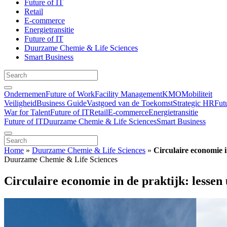
Future of IT
Retail
E-commerce
Energietransitie
Future of IT
Duurzame Chemie & Life Sciences
Smart Business
Ondernemen
Future of Work
Facility Management
KMO
Mobiliteit
Veiligheid
Business Guide
Vastgoed van de Toekomst
Strategic HR
Fut
War for Talent
Future of IT
Retail
E-commerce
Energietransitie
Future of IT
Duurzame Chemie & Life Sciences
Smart Business
Home
»
Duurzame Chemie & Life Sciences
»
Circulaire economie i
Duurzame Chemie & Life Sciences
Circulaire economie in de praktijk: lessen 