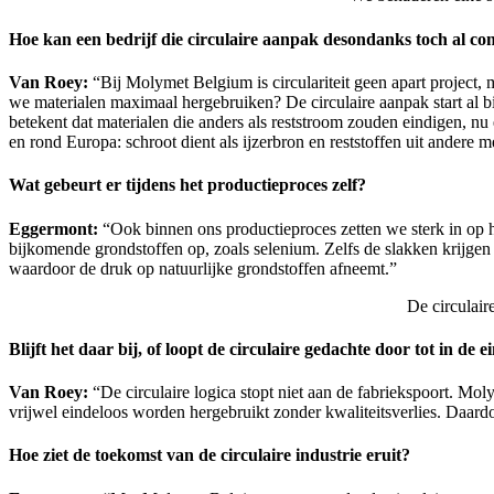
Hoe kan een bedrijf die circulaire aanpak desondanks toch al c
Van Roey:
“Bij Molymet Belgium is circulariteit geen apart project,
we materialen maximaal hergebruiken? De circulaire aanpak start al b
betekent dat materialen die anders als reststroom zouden eindigen, n
en rond Europa: schroot dient als ijzerbron en reststoffen uit andere 
Wat gebeurt er tijdens het productieproces zelf?
Eggermont:
“Ook binnen ons productieproces zetten we sterk in op h
bijkomende grondstoffen op, zoals selenium. Zelfs de slakken krijgen
waardoor de druk op natuurlijke grondstoffen afneemt.”
De circulair
Blijft het daar bij, of loopt de circulaire gedachte door tot in de 
Van Roey:
“De circulaire logica stopt niet aan de fabriekspoort. Mol
vrijwel eindeloos worden hergebruikt zonder kwaliteitsverlies. Daardoo
Hoe ziet de toekomst van de circulaire industrie eruit?