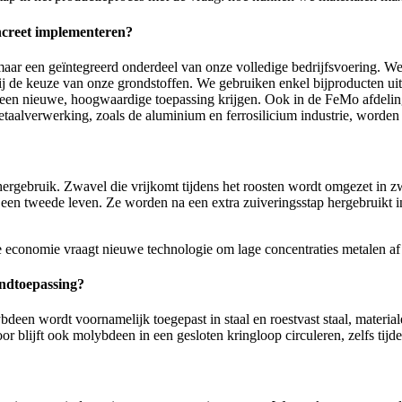
oncreet implementeren?
 maar een geïntegreerd onderdeel van onze volledige bedrijfsvoering. W
ij de keuze van onze grondstoffen. We gebruiken enkel bijproducten ui
u een nieuwe, hoogwaardige toepassing krijgen. Ook in de FeMo afdeling
metaalverwerking, zoals de aluminium en ferrosilicium industrie, worden 
ergebruik. Zwavel die vrijkomt tijdens het roosten wordt omgezet in zw
 een tweede leven. Ze worden na een extra zuiveringsstap hergebruikt i
e economie vraagt nieuwe technologie om lage concentraties metalen af
eindtoepassing?
ybdeen wordt voornamelijk toegepast in staal en roestvast staal, mater
r blijft ook molybdeen in een gesloten kringloop circuleren, zelfs tijd