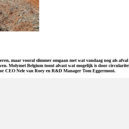
ceren, maar vooral slimmer omgaan met wat vandaag nog als afval w
ven. Molymet Belgium toont alvast wat mogelijk is door circularitei
g door CEO Nele van Roey en R&D Manager Tom Eggermont.