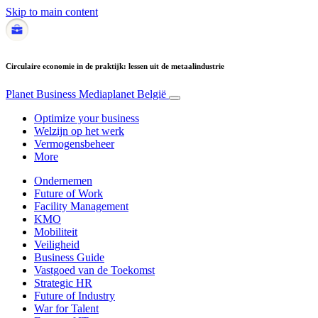
Skip to main content
Circulaire economie in de praktijk: lessen uit de metaalindustrie
Planet Business
Mediaplanet België
Optimize your business
Welzijn op het werk
Vermogensbeheer
More
Ondernemen
Future of Work
Facility Management
KMO
Mobiliteit
Veiligheid
Business Guide
Vastgoed van de Toekomst
Strategic HR
Future of Industry
War for Talent