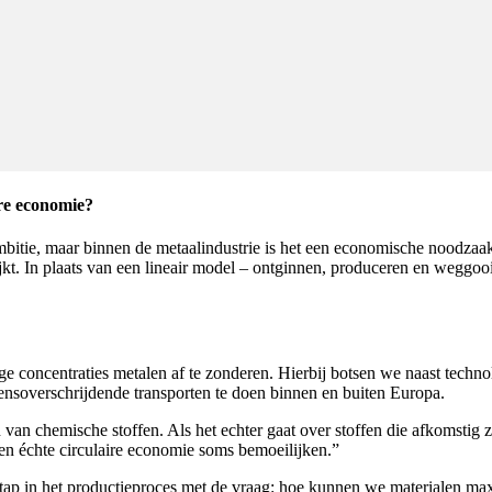
re economie?
mbitie, maar binnen de metaalindustrie is het een economische noodzaa
jkt. In plaats van een lineair model – ontginnen, produceren en weggooi
e concentraties metalen af te zonderen. Hierbij botsen we naast techn
rensoverschrijdende transporten te doen binnen en buiten Europa.
 chemische stoffen. Als het echter gaat over stoffen die afkomstig zij
een échte circulaire economie soms bemoeilijken.”
tap in het productieproces met de vraag: hoe kunnen we materialen ma