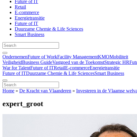
Future of IT
Retail
E-commerce
Energietransitie
Future of IT
Duurzame Chemie & Life Sciences
Smart Business
Ondernemen
Future of Work
Facility Management
KMO
Mobiliteit
Veiligheid
Business Guide
Vastgoed van de Toekomst
Strategic HR
Fut
War for Talent
Future of IT
Retail
E-commerce
Energietransitie
Future of IT
Duurzame Chemie & Life Sciences
Smart Business
Home
»
De Kracht van Vlaanderen
»
Investeren in de Vlaamse welva
expert_groot