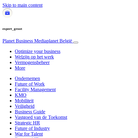
Skip to main content
expert_groot
Planet Business
Mediaplanet België
Optimize your business
Welzijn op het werk
Vermogensbeheer
More
Ondernemen
Future of Work
Facility Management
KMO
Mobiliteit
Veiligheid
Business Guide
Vastgoed van de Toekomst
Strategic HR
Future of Industry
War for Talent