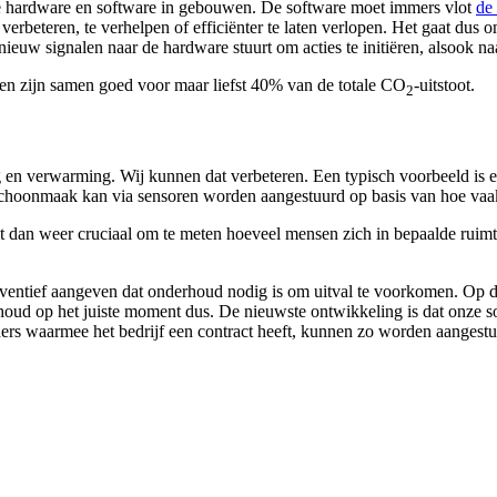
e hardware en software in gebouwen. De software moet immers vlot
de 
 verbeteren, te verhelpen of efficiënter te laten verlopen. Het gaat dus
euw signalen naar de hardware stuurt om acties te initiëren, alsook naa
en zijn samen goed voor maar liefst 40% van de totale CO
-uitstoot.
2
en verwarming. Wij kunnen dat verbeteren. Een typisch voorbeeld is 
choonmaak kan via sensoren worden aangestuurd op basis van hoe vaak 
an weer cruciaal om te meten hoeveel mensen zich in bepaalde ruimtes 
 preventief aangeven dat onderhoud nodig is om uitval te voorkomen. Op
derhoud op het juiste moment dus. De nieuwste ontwikkeling is dat onze
ners waarmee het bedrijf een contract heeft, kunnen zo worden aangestu