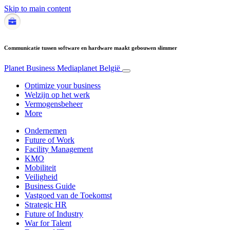
Skip to main content
Communicatie tussen software en hardware maakt gebouwen slimmer
Planet Business
Mediaplanet België
Optimize your business
Welzijn op het werk
Vermogensbeheer
More
Ondernemen
Future of Work
Facility Management
KMO
Mobiliteit
Veiligheid
Business Guide
Vastgoed van de Toekomst
Strategic HR
Future of Industry
War for Talent