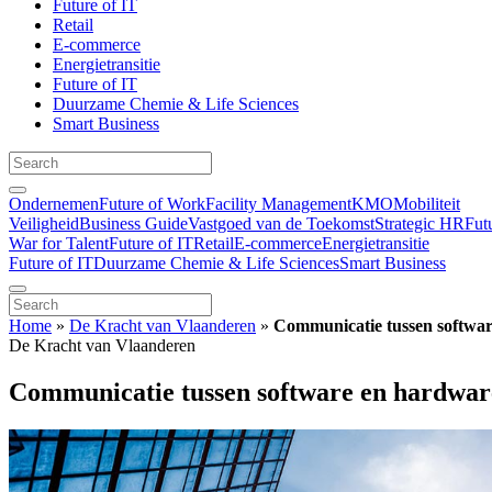
Future of IT
Retail
E-commerce
Energietransitie
Future of IT
Duurzame Chemie & Life Sciences
Smart Business
Ondernemen
Future of Work
Facility Management
KMO
Mobiliteit
Veiligheid
Business Guide
Vastgoed van de Toekomst
Strategic HR
Fut
War for Talent
Future of IT
Retail
E-commerce
Energietransitie
Future of IT
Duurzame Chemie & Life Sciences
Smart Business
Home
»
De Kracht van Vlaanderen
»
Communicatie tussen softwa
De Kracht van Vlaanderen
Communicatie tussen software en hardwa