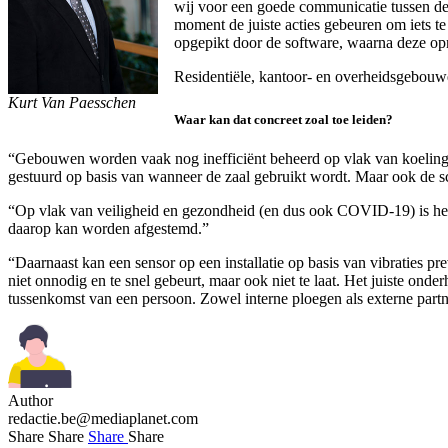
wij voor een goede communicatie tussen d
moment de juiste acties gebeuren om iets te
opgepikt door de software, waarna deze opni
Residentiële, kantoor- en overheidsgebouw
Kurt Van Paesschen
Waar kan dat concreet zoal toe leiden?
“Gebouwen worden vaak nog inefficiënt beheerd op vlak van koeling 
gestuurd op basis van wanneer de zaal gebruikt wordt. Maar ook de s
“Op vlak van veiligheid en gezondheid (en dus ook COVID-19) is het d
daarop kan worden afgestemd.”
“Daarnaast kan een sensor op een installatie op basis van vibraties
niet onnodig en te snel gebeurt, maar ook niet te laat. Het juiste on
tussenkomst van een persoon. Zowel interne ploegen als externe part
Author
redactie.be@mediaplanet.com
Share
Share
Share
Share